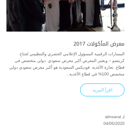
معرض المأكولات 2017
المسارات الرقمية المسؤول الإعلامي الحصري والتنظيمي لجناح
كريتشو – ويعتبر المعرض ﺃﻛﺒﺮ ﻣﻌﺮﺽ ﺳﻌﻮﺩﻱ. ﺩﻭﻟﻲ ﻣﺘﺨﺼﺺ ﻓﻲ
ﻗﻄﺎﻉ. ﺗﺠﺎﺭﺓ اﻷﻏﺬﻳﺔ. فوديكس السعودية هو أكبر معرض سعودي دولي
متخصص 100% في قطاع الأغذية...
اقرأ المزيد
لـ
almsarat
04/05/2020