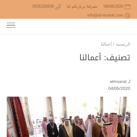
08/08/2026
تشرفنا بزيارتكم لنا
0535335939
info@al-msarat.com
الرئيسية
/
أعمالنا
تصنيف:
أعمالنا
لـ
almsarat
04/05/2020